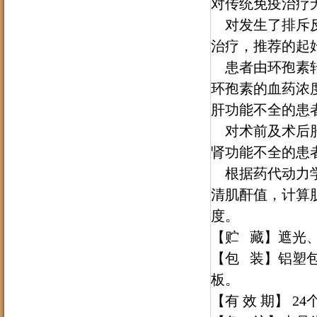
对传统免疫治疗
对发生了排斥反
治疗，推荐的起
患者由环孢素转
环孢素的血药浓
肝功能不全的患
对术前及术后肝
肾功能不全的患
根据药代动力学
清肌酐值，计算
度。
【
贮 藏
】
遮光
【
包 装
】
铝塑包
板。
【有 效 期】 24