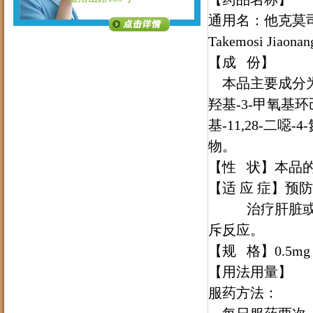
通用名：他克莫司胶
Takemosi Jiaonan
【
成 份
】
本品主要成分为他克
羟基-3-甲氧基环己基
基-11,28-二噁-4
物。
【
性 状
】
本品
【
适 应 症
】
预防
治疗肝脏或肾
斥反应。
【
规 格
】
0.5
【用法用量】
服药方法：