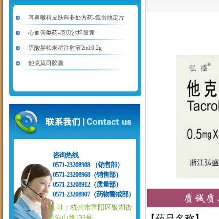
耳鼻喉科皮肤科非处方药-氯雷他定片
心血管类药-厄贝沙坦胶囊
硫酸异帕米星注射液2ml:0.2g
他克莫司胶囊
咨询热线
0571-23208908 （销售部）
0571-23208968（销售部）
0571-23208912（质量部）
0571-23208907（药物警戒部）
地 址：杭州市富阳区银湖街
【
药品名称】
道沿山路133号